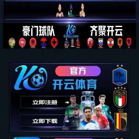
从软件开发到产业赋能：这家厦门科技公司如何用技
术重塑行业逻辑
首页
新闻
星空人工智能产业
新质生产力
星空机器人
大数
2026-07-06 12:27:39
小编：新龙1
阅读(
3493)
在厦门，有一家名为“极客软创”的信息科技公
星空人工智能技术网
司，成立至今不过七年，却已在多个垂直领域留下深
刻的数字化脚印。从供应链金融到鞋服定制，从工会
福利到汽车年检，这家公司似乎总能在看似传统的行
业中，找到技术介入的切口。它不追求流量爆款，也
不热衷于追逐风口，而是选择了一条更务实、也更需
要耐心的路径——用技术沉淀服务于产业端的需求。
深耕场景，用技术解决真实问题
极客软创的核心团队拥有超过五年的技术积累，服
务客户超过一百家，团队规模维持在五十人左右。这