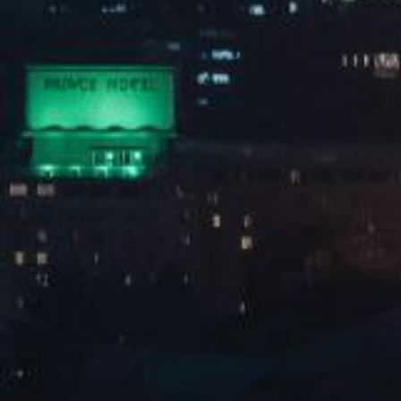
极客软创的案例给产业数字化提供了一个有价值的
参考样本：技术公司的价值不在于堆砌代码，而在于
能否真正理解一个行业的运转逻辑。从尾气加注到鞋
服定制，从工会福利到年检服务，每一个产品背后，
都是对传统流程的重新拆解与优化。在商业世界里，
真正能赢得尊重的，从来不是响亮的口号，而是脚踏
实地解决问题的能力。
继续阅读：
感觉不错，很赞哦！ (
6
)
分享到：